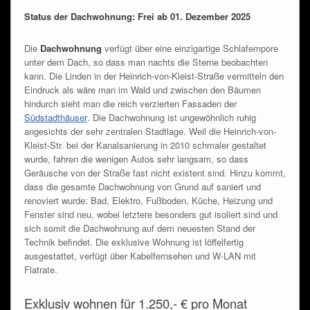
Status der Dachwohnung: Frei ab 01. Dezember 2025
Die
Dachwohnung
verfügt über eine einzigartige Schlafempore
unter dem Dach, so dass man nachts die Sterne beobachten
kann. Die Linden in der Heinrich-von-Kleist-Straße vermitteln den
Eindruck als wäre man im Wald und zwischen den Bäumen
hindurch sieht man die reich verzierten Fassaden der
Südstadthäuser
. Die Dachwohnung ist ungewöhnlich ruhig
angesichts der sehr zentralen Stadtlage. Weil die Heinrich-von-
Kleist-Str. bei der Kanalsanierung in 2010 schmaler gestaltet
wurde, fahren die wenigen Autos sehr langsam, so dass
Geräusche von der Straße fast nicht existent sind. Hinzu kommt,
dass die gesamte Dachwohnung von Grund auf saniert und
renoviert wurde: Bad, Elektro, Fußboden, Küche, Heizung und
Fenster sind neu, wobei letztere besonders gut isoliert sind und
sich somit die Dachwohnung auf dem neuesten Stand der
Technik befindet. Die exklusive Wohnung ist löffelfertig
ausgestattet, verfügt über Kabelfernsehen und W-LAN mit
Flatrate.
Exklusiv wohnen für 1.250,- € pro Monat