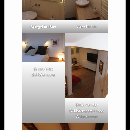
Spiegel im Bad
Waschtisch
Gemütliche
Schlafempore
Blick von der
Schlafempore in das
Wohnzimmer