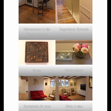
Küchentisch in der
Begehbarer Schrank
Dachwohnung
Kunst
Küchendetail
Schlafsofa für eine
Blick in das