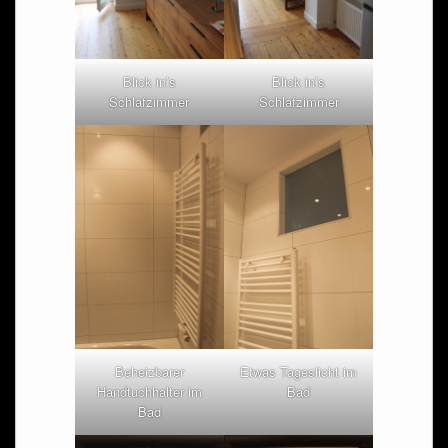
Blick in’s
Blick in’s
Schlafzimmer
Schlafzimmer
Beheizbarer
Etwas Tageslicht im
Handtuchhalter im
Bad
Bad